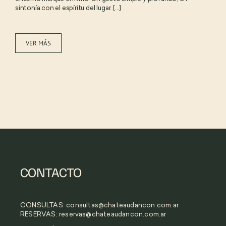
sintonía con el espíritu del lugar. [...]
VER MÁS
CONTACTO
CONSULTAS:
consultas@chateaudancon.com.ar
RESERVAS:
reservas@chateaudancon.com.ar