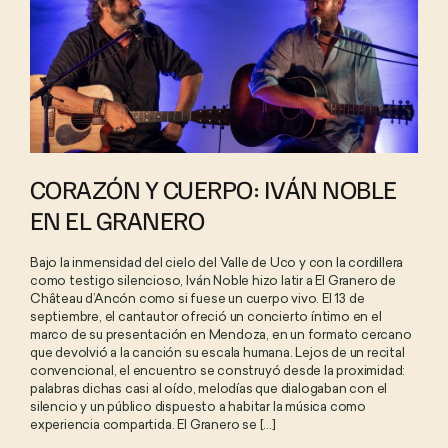
Polo d’Ancón
Nuestros Anfitriones
Fundación Lucila Bombal
Mirada hacia adelante
CORAZÓN Y CUERPO: IVÁN NOBLE
EN EL GRANERO
Filosofía y Valores
Bajo la inmensidad del cielo del Valle de Uco y con la cordillera
Galería
como testigo silencioso, Iván Noble hizo latir a El Granero de
Château d’Ancón como si fuese un cuerpo vivo. El 13 de
septiembre, el cantautor ofreció un concierto íntimo en el
Contacto
marco de su presentación en Mendoza, en un formato cercano
que devolvió a la canción su escala humana. Lejos de un recital
convencional, el encuentro se construyó desde la proximidad:
palabras dichas casi al oído, melodías que dialogaban con el
silencio y un público dispuesto a habitar la música como
experiencia compartida. El Granero se [...]