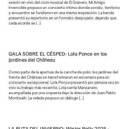
sesión en vivo del ciclo musical de El Granero, Mi Amigo
Polo d’Ancón
Invencible propuso un concierto íntimo donde sonido, territorio
y encuentro se fundieron en una misma respiración. La banda
presentó su repertorio en un formato despojado, dejando que
Nuestros Anfitriones
cada acorde se [...]
Fundación Lucila Bombal
Mirada hacia adelante
GALA SOBRE EL CÉSPED: Lola Ponce en los
jardines del Château
Filosofía y Valores
Como parte de la apertura de la cancha de polo, los jardines del
frente del Château se transformaron en escenario para un
Galería
concierto excepcional. Lola Ponce presentó por primera vez en
vivo su trabajo más reciente, Lola canta Manzanero,
acompañada por una orquesta bajo la dirección de Juan Pablo
Contacto
Montisalti. La velada propuso un diálogo [...]
LA RUTA DEL INVIERNO: Winter Rally 2025 ·