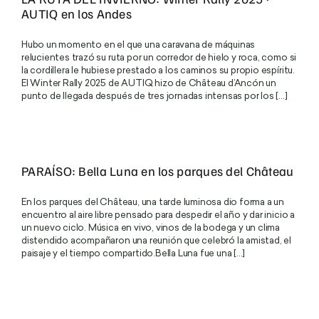
AUTIQ en los Andes
Hubo un momento en el que una caravana de máquinas
relucientes trazó su ruta por un corredor de hielo y roca, como si
la cordillera le hubiese prestado a los caminos su propio espíritu.
El Winter Rally 2025 de AUTIQ hizo de Château d’Ancón un
punto de llegada después de tres jornadas intensas por los [...]
PARAÍSO: Bella Luna en los parques del Château
En los parques del Château, una tarde luminosa dio forma a un
encuentro al aire libre pensado para despedir el año y dar inicio a
un nuevo ciclo. Música en vivo, vinos de la bodega y un clima
distendido acompañaron una reunión que celebró la amistad, el
paisaje y el tiempo compartido.Bella Luna fue una [...]