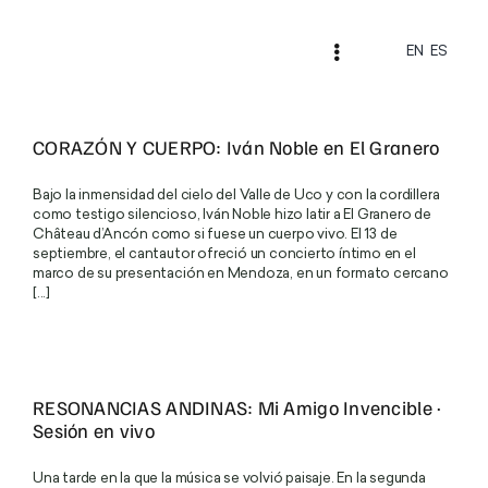
Skip
to
content
EN
ES
Toggle
Navigation
Home
CORAZÓN Y CUERPO: Iván Noble en El Granero
Nuestros Vinos
Bajo la inmensidad del cielo del Valle de Uco y con la cordillera
como testigo silencioso, Iván Noble hizo latir a El Granero de
La Casa
Château d’Ancón como si fuese un cuerpo vivo. El 13 de
septiembre, el cantautor ofreció un concierto íntimo en el
marco de su presentación en Mendoza, en un formato cercano
Vivir el Château
[...]
Qué hacer en el Château
Gastronomía
RESONANCIAS ANDINAS: Mi Amigo Invencible ·
Sesión en vivo
Winespot · El Granero
Una tarde en la que la música se volvió paisaje. En la segunda