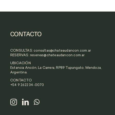
Polo d’Ancón
Nuestros Anfitriones
Fundación Lucila Bombal
CONTACTO
Mirada hacia adelante
CONSULTAS:
consultas@chateaudancon.com.ar
RESERVAS:
reservas@chateaudancon.com.ar
Filosofía y Valores
UBICACIÓN
Estancia Ancón, La Carrera, RP89 Tupungato, Mendoza,
Galería
Argentina.
CONTACTO
Contacto
+54 9 2622 34-0070