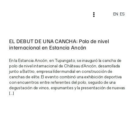
Skip
to
content
EN
ES
Toggle
Navigation
Home
EL DEBUT DE UNA CANCHA: Polo de nivel
internacional en Estancia Ancón
Nuestros Vinos
En la Estancia Ancón, en Tupungato, se inauguró la cancha de
La Casa
polo de nivel internacional de Château d’Ancón, desarrollada
junto a Battro, empresa líder mundial en construcción de
canchas de elite. El evento combinó una exhibición deportiva
Vivir el Château
con encuentros entre referentes del polo, seguido de una
degustación de vinos, espumantes y la presentación de nuevas
[...]
Qué hacer en el Château
Gastronomía
Winespot · El Granero